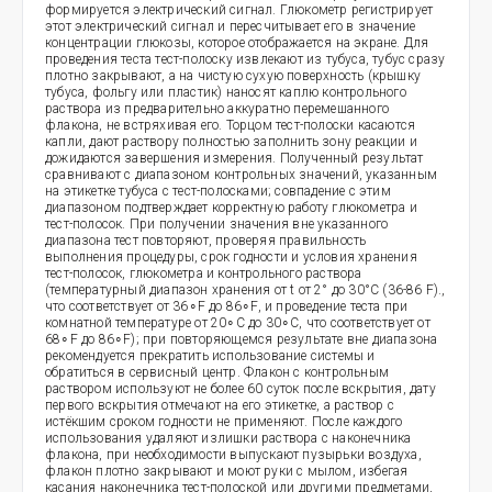
формируется электрический сигнал. Глюкометр регистрирует
этот электрический сигнал и пересчитывает его в значение
концентрации глюкозы, которое отображается на экране. Для
проведения теста тест-полоску извлекают из тубуса, тубус сразу
плотно закрывают, а на чистую сухую поверхность (крышку
тубуса, фольгу или пластик) наносят каплю контрольного
раствора из предварительно аккуратно перемешанного
флакона, не встряхивая его. Торцом тест-полоски касаются
капли, дают раствору полностью заполнить зону реакции и
дожидаются завершения измерения. Полученный результат
сравнивают с диапазоном контрольных значений, указанным
на этикетке тубуса с тест-полосками; совпадение с этим
диапазоном подтверждает корректную работу глюкометра и
тест-полосок. При получении значения вне указанного
диапазона тест повторяют, проверяя правильность
выполнения процедуры, срок годности и условия хранения
тест-полосок, глюкометра и контрольного раствора
(температурный диапазон хранения от t от 2° до 30°C (36-86 F).,
что соответствует от 36∘F до 86∘F, и проведение теста при
комнатной температуре от 20∘C до 30∘C, что соответствует от
68∘F до 86∘F); при повторяющемся результате вне диапазона
рекомендуется прекратить использование системы и
обратиться в сервисный центр. Флакон с контрольным
раствором используют не более 60 суток после вскрытия, дату
первого вскрытия отмечают на его этикетке, а раствор с
истёкшим сроком годности не применяют. После каждого
использования удаляют излишки раствора с наконечника
флакона, при необходимости выпускают пузырьки воздуха,
флакон плотно закрывают и моют руки с мылом, избегая
касания наконечника тест-полоской или другими предметами,