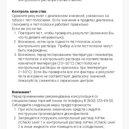
контрольного раствора соответственно.
Контроль качества:
Сравните результат с диапазоном значений, указанных на
тубусе с тест-полосками. Если значение в пределах диапазона,
глюкометр и тест-полоски работают правильно.
Если же это не так:
Повторите тест, чтобы проверить результат (возможно Вы
что-то делаете неправильно);
Возможно, истек срок годности тест-полосок и/или
контрольного раствора. Прибор и/или тест-полоски могут
быть повреждены;
Возможно, перед тестированием температура глюкометра,
тест-полоски и контрольного раствора не соответствовала
комнатной температуре (20~30°С) (тест-полоски и
контрольные растворы не хранились при температуре
2~30°С). Если Вы проверили все эти факторы и результат
теста все равно не соответствует диапазону значений,
пожалуйста, свяжитесь с сервисным центром.
Внимание!
Перед применением рекомендована консультация со
специалистами горячей линии по телефону 8 (800) 555-49-00.
Соблюдайте следующие меры предосторожности:
При использовании химических средств следуйте
инструкции производителя дезинфектанта.
Запрещается погружать контрольный раствор АйЧек
(iCheck) Level 1 и контрольный раствор АйЧек (iCheck) Level
2 в иные жидкости или помещать его в холодильник,