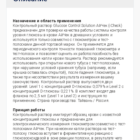
Назначение и область применения
Контрольный раствор Glucose Control Solution АйЧек (iCheck)
предназначен для проверки качества работы системы контроля
уровня глюкозы в крови АйЧек в домашних условиях и
используется только совместно с глюкометром и тест-
полосками данной торговой марки. Он применяется для
периодического контроля точности показаний глюкометра и
тест-полосок и позволяет оценить их работоспособность без
использования капли крови пациента. Раствор рекомендуется
использовать при открытии нового тубуса с тест-полосками,
при нарушении условий хранения тубуса (например, если
крышка оставалась открытой), после падения глюкометра, а
также при несоответствии результата измерения вашему
самочувствию. Контрольный раствор выпускается двух
уровней: Level 1 с концентрацией D-глюкозы 0,079% и Level 2 с
концентрацией D-глюкозы 0,221%. В комплект входят два
флакона по 2,5 мл (Level 1 и Level 2) и инструкция по
применению. Страна производства: Тайвань / Россия.
Принцип работы
Контрольный раствор имитирует образец крови с известной
концентрацией глюкозы и предназначен для
электрохимического измерения глюкометром совместно с тест-
полосками АйЧек. При нанесении капли раствора на тест-
полоску глюкоза вступает в ферментативную реакцию с
глюкозооксидазой в зоне реакции полоски, в результате чего