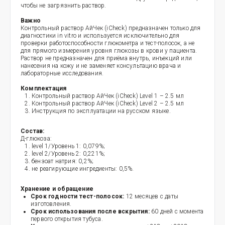
чтобы не загрязнить раствор.
Важно
Контрольный раствор АйЧек (iCheck) предназначен только для
диагностики in vitro и используется исключительно для
проверки работоспособности глюкометра и тест-полосок, а не
для прямого измерения уровня глюкозы в крови у пациента.
Раствор не предназначен для приёма внутрь, инъекций или
нанесения на кожу и не заменяет консультацию врача и
лабораторные исследования.
Комплектация
Контрольный раствор АйЧек (iCheck) Level 1 – 2.5 мл
Контрольный раствор АйЧек (iCheck) Level 2 – 2.5 мл
Инструкция по эксплуатации на русском языке.
Состав:
Д-глюкоза:
level 1/Уровень 1: 0,079%;
level 2/Уровень 2: 0,221%;
бензоат натрия: 0,2%;
не реагирующие ингредиенты: 0,5%.
Хранение и обращение
Срок годности тест-полосок:
12 месяцев с даты
изготовления.
Срок использования после вскрытия:
60 дней с момента
первого открытия тубуса.