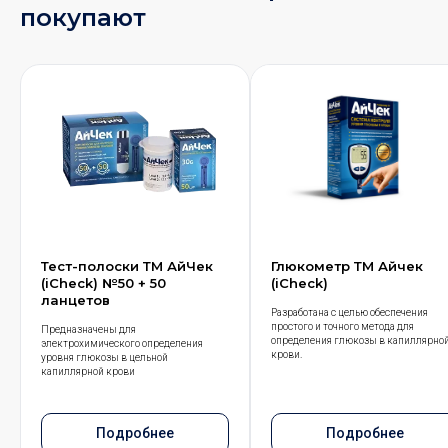
покупают
Тест-полоски ТМ АйЧек
Глюкометр ТМ Айчек
(iCheck) №50 + 50
(iCheck)
ланцетов
Разработана с целью обеспечения
простого и точного метода для
Предназначены для
определения глюкозы в капиллярно
электрохимического определения
крови.
уровня глюкозы в цельной
капиллярной крови
Подробнее
Подробнее