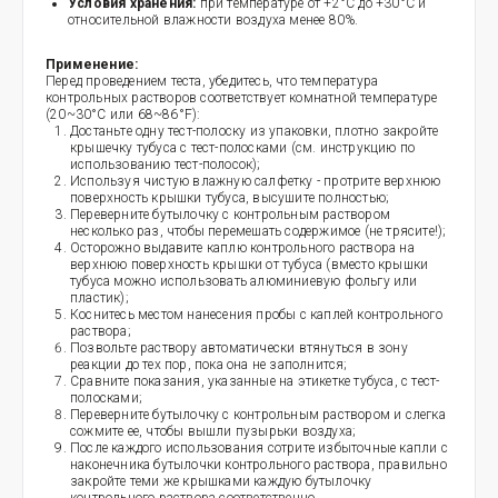
Условия хранения:
при температуре от +2°C до +30°C и
относительной влажности воздуха менее 80%.
Применение:
Перед проведением теста, убедитесь, что температура
контрольных растворов соответствует комнатной температуре
(20~30°С или 68~86°F):
Достаньте одну тест-полоску из упаковки, плотно закройте
крышечку тубуса с тест-полосками (cм. инструкцию по
использованию тест-полосок);
Используя чистую влажную салфетку - протрите верхнюю
поверхность крышки тубуса, высушите полностью;
Переверните бутылочку с контрольным раствором
несколько раз, чтобы перемешать содержимое (не трясите!);
Осторожно выдавите каплю контрольного раствора на
верхнюю поверхность крышки от тубуса (вместо крышки
тубуса можно использовать алюминиевую фольгу или
пластик);
Коснитесь местом нанесения пробы с каплей контрольного
раствора;
Позвольте раствору автоматически втянуться в зону
реакции до тех пор, пока она не заполнится;
Сравните показания, указанные на этикетке тубуса, с тест-
полосками;
Переверните бутылочку с контрольным раствором и слегка
сожмите ее, чтобы вышли пузырьки воздуха;
После каждого использования сотрите избыточные капли с
наконечника бутылочки контрольного раствора, правильно
закройте теми же крышками каждую бутылочку