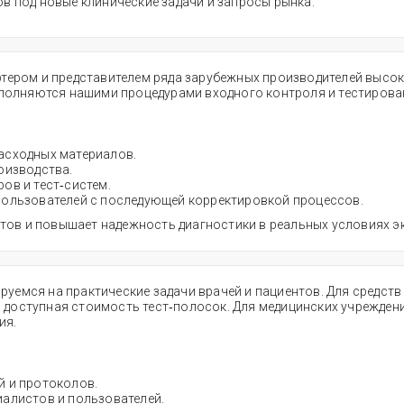
в под новые клинические задачи и запросы рынка.​
ером и представителем ряда зарубежных производителей высоко
полняются нашими процедурами входного контроля и тестирован
асходных материалов.
изводства.​
в и тест‑систем.​
пользователей с последующей корректировкой процессов.
тов и повышает надежность диагностики в реальных условиях эк
ируемся на практические задачи врачей и пациентов. Для средс
и доступная стоимость тест‑полосок. Для медицинских учрежде
ия.
 и протоколов.​
иалистов и пользователей.