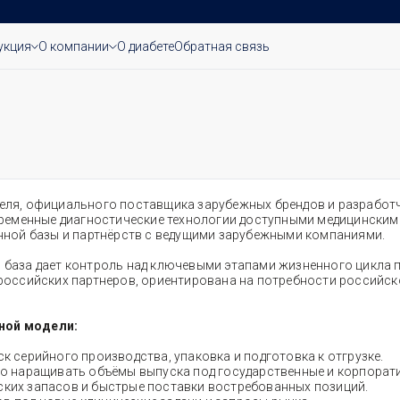
укция
О компании
О диабете
Обратная связь
еля, официального поставщика зарубежных брендов и разработ
временные диагностические технологии доступными медицинским
нной базы и партнёрств с ведущими зарубежными компаниями.
база дает контроль над ключевыми этапами жизненного цикла пр
российских партнеров, ориентирована на потребности российск
ной модели:
к серийного производства, упаковка и подготовка к отгрузке.​
 наращивать объёмы выпуска под государственные и корпорати
ских запасов и быстрые поставки востребованных позиций.