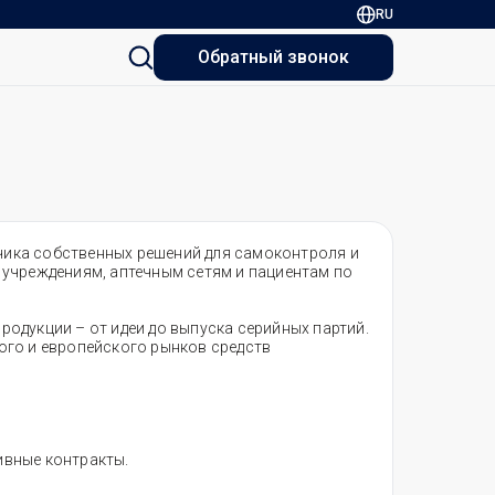
RU
Обратный звонок
чика собственных решений для самоконтроля и
 учреждениям, аптечным сетям и пациентам по
одукции – от идеи до выпуска серийных партий.
ого и европейского рынков средств
вные контракты.​