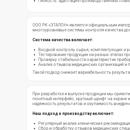
Гибкость: адаптация производственных плано
ООО РК «ЭТАЛОН» является официальным импорт
многоуровневые системы контроля качества до
Система качества включает:
Входной контроль сырья, комплектующих и р
Тестирование продукции на разных этапах про
Проверку стабильности характеристик приборо
Анализ отзывов медицинских организаций и 
Такой подход снижает вариабельность результа
При разработке и выпуске продукции мы ориент
понятный интерфейс, крупный шрифт на экране 
надёжность результатов и окупаемость внедрен
Наш подход к производству включает:
Регулярный анализ клинических рекомендаций
Сбор и обработку отзывов медицинских спец