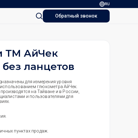
RU
Обратный звонок
и ТМ АйЧек
 без ланцетов
едназначены для измерения уровня
 использованием глюкометра АйЧек.
, производятся на Тайване и в России,
циалистами и пользователями для
виях.
ия.
ничных пунктах продаж.