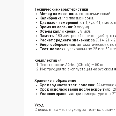
Технические характеристики
Метод измерения:
электрохимический.
Калибровка:
по плазме крови.
Диапазон измерений:
от 1,7 до 41,7 ммоль
Время измерения:
9 секунд.
Объем капли крови:
0,9 мкл.
Память:
180 измерений с фиксацией даты 
Расчет среднего значения:
за 7, 14, 21 и 
Энергосбережение:
автоматическое отклю
Тест-полоски:
упакованы по 25 или 50 шту
Комплектация
Тест-полоски АйЧек (iCheck) — 50 шт.
Инструкция по эксплуатации на русском я
Хранение и обращение
Срок годности тест-полосок:
24 месяца 
Срок использования после вскрытия:
12
Условия хранения:
при температуре от +2
Уход
Специальных мер по уходу за тест-полосками