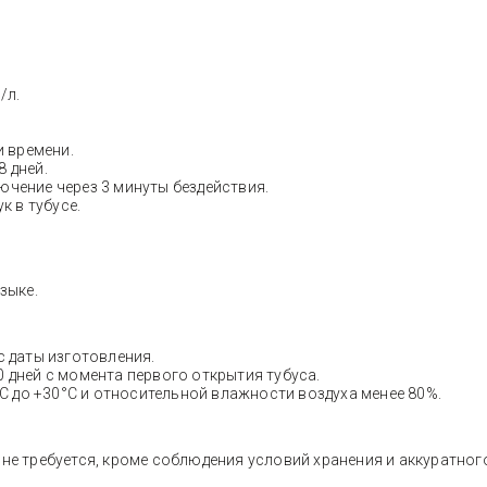
/л.
и времени.
28 дней.
чение через 3 минуты бездействия.
к в тубусе.
зыке.
с даты изготовления.
0 дней с момента первого открытия тубуса.
°C до +30°C и относительной влажности воздуха менее 80%.
 не требуется, кроме соблюдения условий хранения и аккуратног