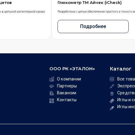
нцетов
Глюкометр ТМ Айчек (iCheck)
ы в цельной капиллярной крови
Разработана с целью обеспечения простого и точного
Подробнее
ООО РК «ЭТАЛОН»
Каталог
О компании
Все тов
Партнеры
Экспрес
Вакансии
Средств
Контакты
Иглы и 
Иглы ин