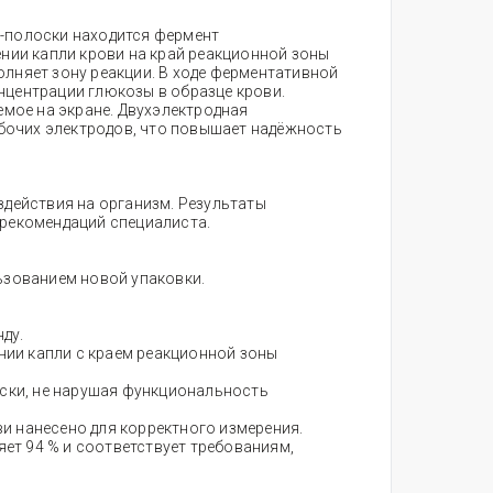
т-полоски находится фермент
ении капли крови на край реакционной зоны
полняет зону реакции. В ходе ферментативной
нцентрации глюкозы в образце крови.
емое на экране. Двухэлектродная
абочих электродов, что повышает надёжность
оздействия на организм. Результаты
 рекомендаций специалиста.
ьзованием новой упаковки.
ду.
нии капли с краем реакционной зоны
ски, не нарушая функциональность
ви нанесено для корректного измерения.
ет 94 % и соответствует требованиям,