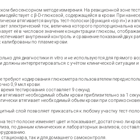
ком биосенсорном методе измерения. На реакционной зоне тес
модействует с β-D-глюкозой, содержащейся в крови. При нанес
чески втягивается внутрь тест-полоски (функция «sip in») и за
ает электрический ток, величина которого пропорциональна ко
разует её в числовое значение концентрации глюкозы, отобража
беспечивает внутренний контроль и сравнение показаний двух р
к калиброваны по плазме крови.
олько для диагностики in vitro и не используются для прямого в
и должны интерпретироваться с учётом клинической ситуации и
не требуют кодирования глюкометра пользователем перед испол
очно 0,9 мкл крови.
 время тестирования составляет 9 секунд.
и втягивает необходимый объём крови приблизительно за 1 секун
тически втягивает необходимый объем крови при соприкоснове
итный слой позволяет прикасаться к любому участку тест-поло
на тест-полоске изменяет цвет и показывает, достаточно ли кро
иза, по данным клинических и лабораторных анализов, составля
орудованию.
х стационара, так и для домашнего самоконтроля.