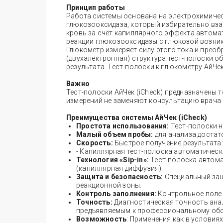
Принцип работы
Работа системы основана на электрохимичес
глюкозооксидаза, который избирательно взаи
кровь за счёт капиллярного эффекта автомати
реакции глюкозооксидазы с глюкозой возник
Глюкометр измеряет силу этого тока и преоб
(двухэлектронная) структура тест-полоски о
результата. Тест-полоски к глюкометру АйЧе
Важно
Тест-полоски АйЧек (iCheck) предназначены т
измерений не заменяют консультацию врача 
Преимущества системы
АйЧек (iCheck)
Простота использования:
Тест-полоски 
Малый объем пробы:
для анализа достат
Скорость:
Быстрое получение результата:
- Капиллярная тест-полоска автоматическ
Технология «Sip-in»:
Тест-полоска автома
(капиллярная диффузия).
Защита и безопасность:
Специальный защ
реакционной зоны.
Контроль заполнения:
Контрольное поле 
Точность:
Диагностическая точность анал
предъявляемым к профессиональному об
Возможность
: Применения как в условия