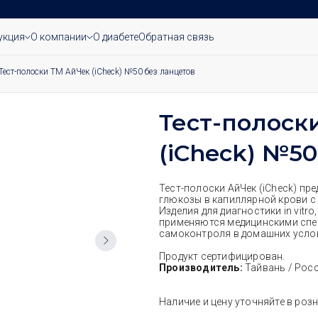
укция
О компании
О диабете
Обратная связь
Тест-полоски ТМ АйЧек (iCheck) №50 без ланцетов
Тест-полоск
(iCheck) №50
Тест-полоски АйЧек (iCheck) пр
глюкозы в капиллярной крови с
Изделия для диагностики in vitro
применяются медицинскими спе
самоконтроля в домашних усло
Продукт сертифицирован.
Производитель:
Тайвань / Росс
Наличие и цену уточняйте в роз