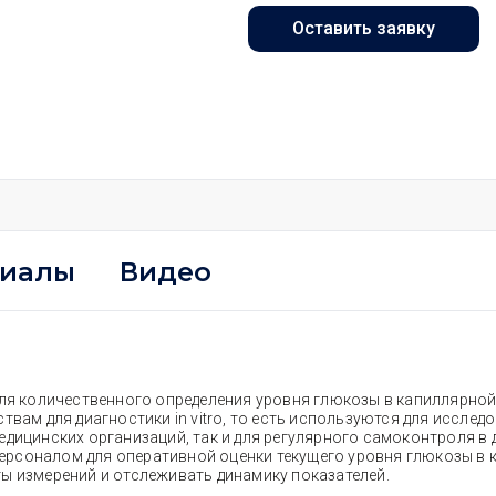
Оставить заявку
риалы
Видео
 для количественного определения уровня глюкозы в капиллярно
твам для диагностики in vitro, то есть используются для исслед
едицинских организаций, так и для регулярного самоконтроля в
рсоналом для оперативной оценки текущего уровня глюкозы в 
ы измерений и отслеживать динамику показателей.