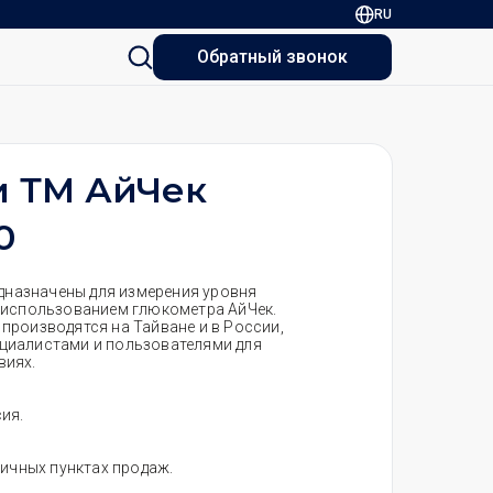
RU
Обратный звонок
и ТМ АйЧек
0
едназначены для измерения уровня
 использованием глюкометра АйЧек.
, производятся на Тайване и в России,
циалистами и пользователями для
виях.
ия.
ничных пунктах продаж.