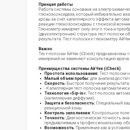
Принцип работы
Работа системы основана на электрохимичес
глюкозооксидаза, который избирательно взаи
кровь за счёт капиллярного эффекта автомати
реакции глюкозооксидазы с глюкозой возник
Глюкометр измеряет силу этого тока и преоб
(двухэлектронная) структура тест-полоски о
результата. Тест-полоски к глюкометру АйЧе
Важно
Тест-полоски АйЧек (iCheck) предназначены т
измерений не заменяют консультацию врача 
Преимущества системы
АйЧек (iCheck)
Простота использования:
Тест-полоски 
Малый объем пробы:
для анализа достат
Скорость:
Быстрое получение результата:
- Капиллярная тест-полоска автоматическ
Технология «Sip-in»:
Тест-полоска автома
(капиллярная диффузия).
Защита и безопасность:
Специальный защ
реакционной зоны.
Контроль заполнения:
Контрольное поле 
Точность:
Диагностическая точность анал
предъявляемым к профессиональному об
Возможность
: Применения как в условия