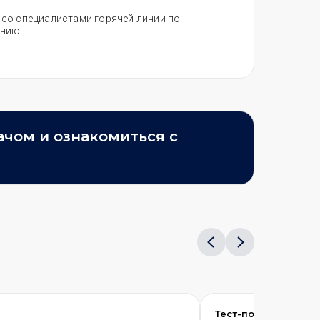
я со специалистами горячей линии по
ению.
ачом и ознакомиться с
Тест-полоски Холес