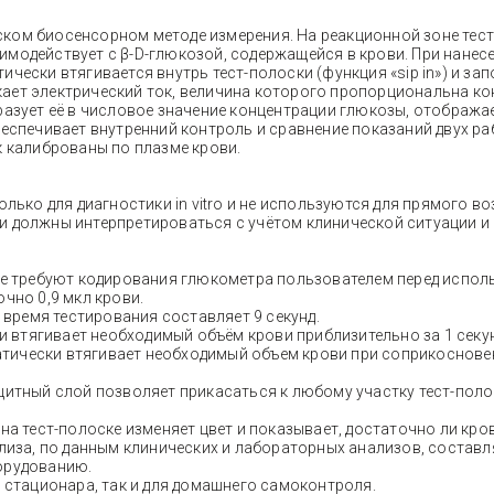
ком биосенсорном методе измерения. На реакционной зоне тес
модействует с β-D-глюкозой, содержащейся в крови. При нанес
чески втягивается внутрь тест-полоски (функция «sip in») и за
ает электрический ток, величина которого пропорциональна ко
разует её в числовое значение концентрации глюкозы, отобража
беспечивает внутренний контроль и сравнение показаний двух р
к калиброваны по плазме крови.
олько для диагностики in vitro и не используются для прямого в
и должны интерпретироваться с учётом клинической ситуации и
не требуют кодирования глюкометра пользователем перед испол
очно 0,9 мкл крови.
 время тестирования составляет 9 секунд.
и втягивает необходимый объём крови приблизительно за 1 секун
тически втягивает необходимый объем крови при соприкоснове
итный слой позволяет прикасаться к любому участку тест-поло
на тест-полоске изменяет цвет и показывает, достаточно ли кро
иза, по данным клинических и лабораторных анализов, составля
орудованию.
х стационара, так и для домашнего самоконтроля.