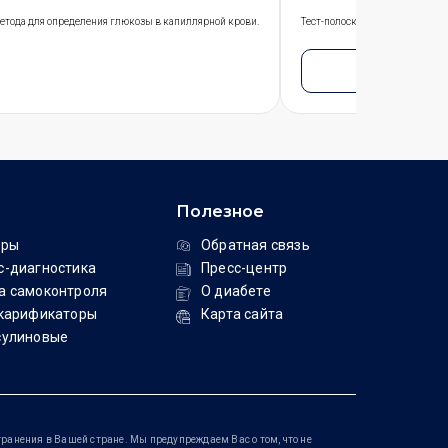
 метода для определения глюкозы в капиллярной крови.
Тест-полоски предназначены д
Подробн
Полезное
ары
Обратная связь
с-диагностика
Пресс-центр
а самоконтроля
О диабете
скарификаторы
Карта сайта
сулиновые
ранения в Вашей стране. Мы предупреждаем Вас о том, что не