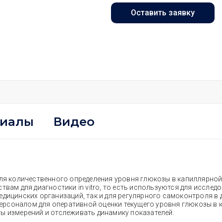
Оставить заявку
риалы
Видео
 для количественного определения уровня глюкозы в капиллярно
твам для диагностики in vitro, то есть используются для исслед
едицинских организаций, так и для регулярного самоконтроля в
рсоналом для оперативной оценки текущего уровня глюкозы в 
ы измерений и отслеживать динамику показателей.