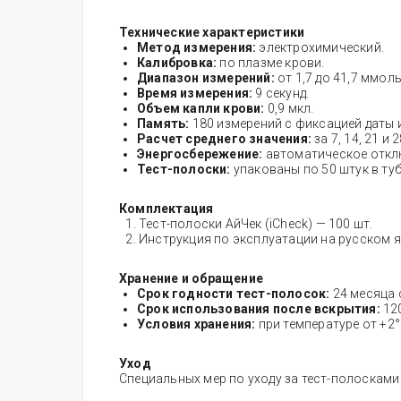
Технические характеристики
Метод измерения:
электрохимический.
Калибровка:
по плазме крови.
Диапазон измерений:
от 1,7 до 41,7 ммоль
Время измерения:
9 секунд.
Объем капли крови:
0,9 мкл.
Память:
180 измерений с фиксацией даты 
Расчет среднего значения:
за 7, 14, 21 и 
Энергосбережение:
автоматическое отклю
Тест-полоски:
упакованы по 50 штук в туб
Комплектация
Тест-полоски АйЧек (iCheck) — 100 шт.
Инструкция по эксплуатации на русском я
Хранение и обращение
Срок годности тест-полосок:
24 месяца 
Срок использования после вскрытия:
12
Условия хранения:
при температуре от +2
Уход
Специальных мер по уходу за тест-полосками