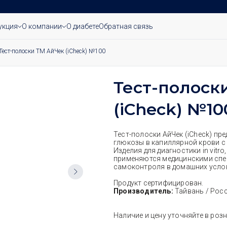
укция
О компании
О диабете
Обратная связь
Тест-полоски ТМ АйЧек (iCheck) №100
Тест-полоск
(iCheck) №10
Тест-полоски АйЧек (iCheck) пр
глюкозы в капиллярной крови с
Изделия для диагностики in vitro
применяются медицинскими спе
самоконтроля в домашних усло
Продукт сертифицирован.
Производитель:
Тайвань / Росс
Наличие и цену уточняйте в роз