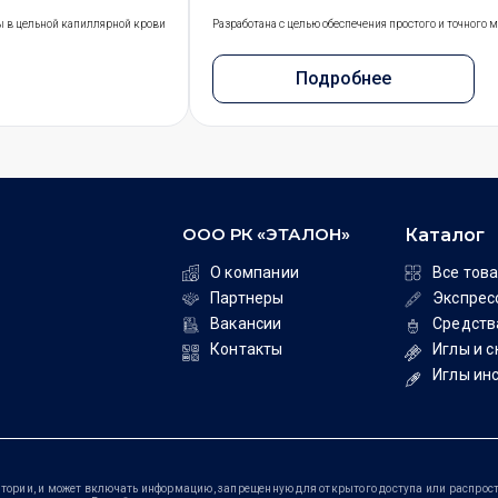
ы в цельной капиллярной крови
Разработана с целью обеспечения простого и точного
Подробнее
ООО РК «ЭТАЛОН»
Каталог
О компании
Все тов
Партнеры
Экспрес
Вакансии
Средств
Контакты
Иглы и 
Иглы ин
тории, и может включать информацию, запрещенную для открытого доступа или распрост