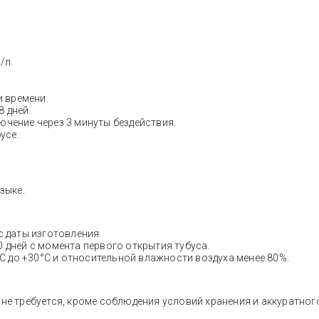
/л.
и времени.
28 дней.
чение через 3 минуты бездействия.
усе.
зыке.
с даты изготовления.
0 дней с момента первого открытия тубуса.
°C до +30°C и относительной влажности воздуха менее 80%.
 не требуется, кроме соблюдения условий хранения и аккуратног