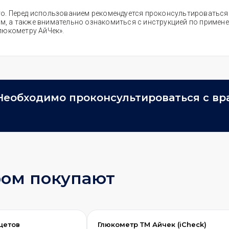
itro. Перед использованием рекомендуется проконсультироватьс
чом, а также внимательно ознакомиться с инструкцией по примен
люкометру АйЧек».
Необходимо проконсультироваться с вр
ром покупают
нцетов
Глюкометр ТМ Айчек (iCheck)