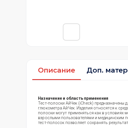
Описание
Доп. мате
Назначение и область применения
Тест-полоски АйЧек (iCheck) предназначены
глюкометра АйЧек. Изделия относятся к средс
полоски могут применяться как в условиях м
взрослыми пользователями и медицинским пе
тест-полосок позволяет сохранять результат