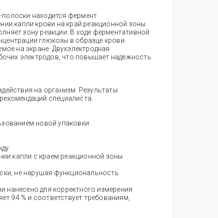
т-полоски находится фермент
ении капли крови на край реакционной зоны
полняет зону реакции. В ходе ферментативной
нцентрации глюкозы в образце крови.
емое на экране. Двухэлектродная
абочих электродов, что повышает надёжность
оздействия на организм. Результаты
 рекомендаций специалиста.
ьзованием новой упаковки.
ду.
нии капли с краем реакционной зоны
ски, не нарушая функциональность
ви нанесено для корректного измерения.
ет 94 % и соответствует требованиям,