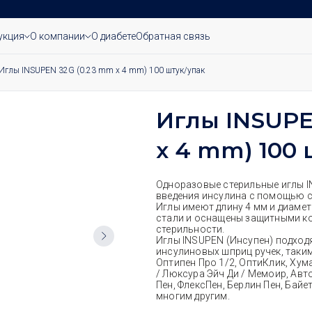
укция
О компании
О диабете
Обратная связь
Иглы INSUPEN 32G (0.23 mm x 4 mm) 100 штук/упак
Иглы INSUPE
x 4 mm) 100 
Одноразовые стерильные иглы 
введения инсулина с помощью 
Иглы имеют длину 4 мм и диаме
стали и оснащены защитными к
стерильности.
Иглы INSUPEN (Инсупен) подход
инсулиновых шприц ручек, таким
Оптипен Про 1/2, ОптиКлик, Хум
/ Люксура Эйч Ди / Мемоир, Авт
Пен, ФлексПен, Берлин Пен, Байет
многим другим.