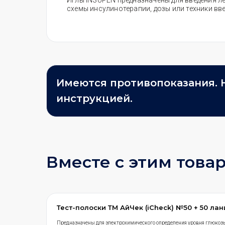
Иглы INSUPEN предназначены для введения ле
схемы инсулинотерапии, дозы или техники вв
Имеются противопоказания. 
инструкцией.
Вместе с этим това
Тест-полоски ТМ АйЧек (iCheck) №50 + 50 ла
Предназначены для электрохимического определения уровня глюкоз