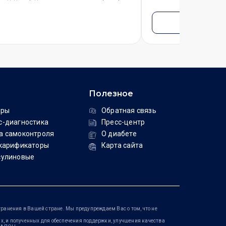
Подробн
Полезное
ары
Обратная связь
с-диагностика
Пресс-центр
а самоконтроля
О диабете
скарификаторы
Карта сайта
сулиновые
ранения в Вашей стране. Мы предупреждаем Вас о том, что не
, и полученных для обеспечения поддержки, улучшения качества