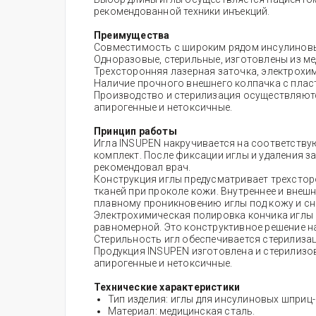
рекомендованной техники инъекций.
Преимущества
Совместимость с широким рядом инсулиновых
Одноразовые, стерильные, изготовлены из ме
Трехсторонняя лазерная заточка, электрохи
Наличие прочного внешнего колпачка с плас
Производство и стерилизация осуществляютс
апирогенные и нетоксичные.
Принцип работы
Игла INSUPEN накручивается на соответств
комплект. После фиксации иглы и удаления з
рекомендовал врач.
Конструкция иглы предусматривает трехсто
тканей при проколе кожи. Внутреннее и внеш
плавному проникновению иглы под кожу и с
Электрохимическая полировка кончика иглы 
равномерной. Это конструктивное решение на
Стерильность игл обеспечивается стерилиза
Продукция INSUPEN изготовлена и стерилизо
апирогенные и нетоксичные.
Технические характеристики
Тип изделия: иглы для инсулиновых шприц-
Материал: медицинская сталь.