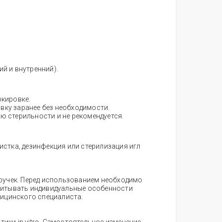
й и внутренний).
ркировке.
вку заранее без необходимости.
ю стерильности и не рекомендуется.
стка, дезинфекция или стерилизация игл
ручек. Перед использованием необходимо
читывать индивидуальные особенности
дицинского специалиста.