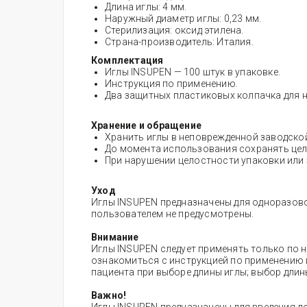
Длина иглы: 4 мм.
Наружный диаметр иглы: 0,23 мм.
Стерилизация: оксид этилена.
Страна-производитель: Италия.
Комплектация
Иглы INSUPEN — 100 штук в упаковке.
Инструкция по применению.
Два защитных пластиковых колпачка для н
Хранение и обращение
Хранить иглы в неповрежденной заводской
До момента использования сохранять цел
При нарушении целостности упаковки или 
Уход
Иглы INSUPEN предназначены для одноразово
пользователем не предусмотрены.
Внимание
Иглы INSUPEN следует применять только по 
ознакомиться с инструкцией по применению
пациента при выборе длины иглы; выбор дли
Важно!