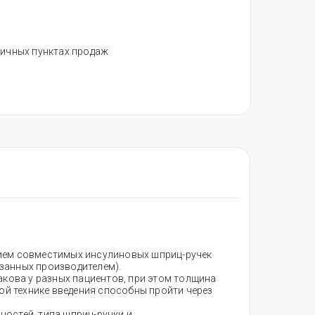
ничных пунктах продаж
нием совместимых инсулиновых шприц-ручек
указанных производителем).
акова у разных пациентов, при этом толщина
ой технике введения способны пройти через
остей, типа шприц-ручки и