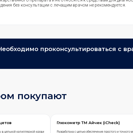
карственного препарата и не относятся к средствам для диагност
едения без консультации с лечащим врачом не рекомендуется.
Необходимо проконсультироваться с вр
ром покупают
нцетов
Глюкометр ТМ Айчек (iCheck)
ы в цельной капиллярной крови
Разработана с целью обеспечения простого и точного