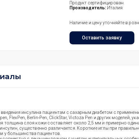
Продукт сертифицирован.
Производитель:
Италия
Наличие и цену уточняйте в роз
Оставить заявку
риалы
 введения инсулина пациентам с сахарным диабетом с примене
n, FlexPen, Berlin-Pen, ClickStar, Victoza Pen и других моделей, 
я толщина слоя кожи составляет около 2,5 мм и примерно один
инсулин, существенно различается. Короткие иглы при правильн
и у большинства пациентов.
 совместно с лечащим врачом с учетом индивидуальных особенн