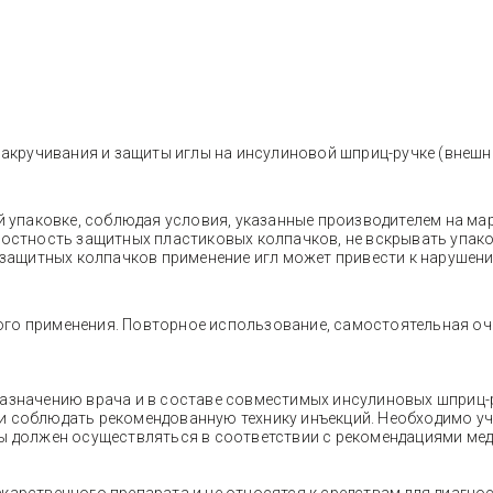
акручивания и защиты иглы на инсулиновой шприц-ручке (внешни
 упаковке, соблюдая условия, указанные производителем на ма
остность защитных пластиковых колпачков, не вскрывать упако
защитных колпачков применение игл может привести к нарушени
го применения. Повторное использование, самостоятельная очи
назначению врача и в составе совместимых инсулиновых шприц-
 и соблюдать рекомендованную технику инъекций. Необходимо у
ны должен осуществляться в соответствии с рекомендациями ме