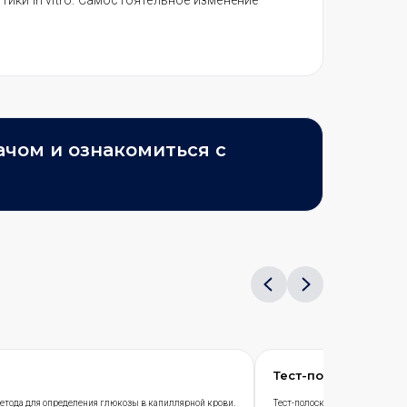
ики in vitro. Самостоятельное изменение
ачом и ознакомиться с
Тест-полоски Холес
 метода для определения глюкозы в капиллярной крови.
Тест-полоски предназначены д