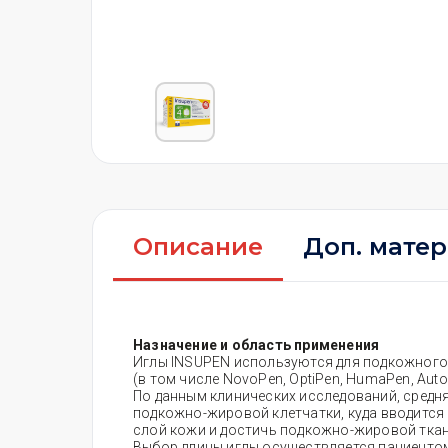
Описание
Доп. мате
Назначение и область применения
Иглы INSUPEN используются для подкожного
(в том числе NovoPen, OptiPen, HumaPen, Autope
По данным клинических исследований, средня
подкожно-жировой клетчатки, куда вводится 
слой кожи и достичь подкожно-жировой ткан
Выбор длины иглы осуществляется пациентом