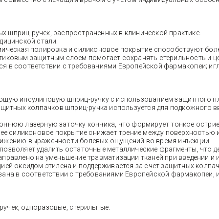
 шприц-ручек, распространенных в клинической практике.
дицинской стали.
мическая полировка и силиконовое покрытие способствуют боле
тиковым защитным слоем помогает сохранять стерильность и ц
я в соответствии с требованиями Европейской фармакопеи; иг
ующую инсулиновую шприц-ручку с использованием защитного пл
ащитных колпачков шприц-ручка используется для подкожного вв
роннюю лазерную заточку кончика, что формирует тонкое остри
нее силиконовое покрытие снижает трение между поверхностью и
нижению выраженности болевых ощущений во время инъекции.
позволяет удалить остаточные металлические фрагменты, что д
правлено на уменьшение травматизации тканей при введении и 
цией оксидом этилена и поддерживается за счет защитных колпа
вана в соответствии с требованиями Европейской фармакопеи, 
ручек, одноразовые, стерильные.