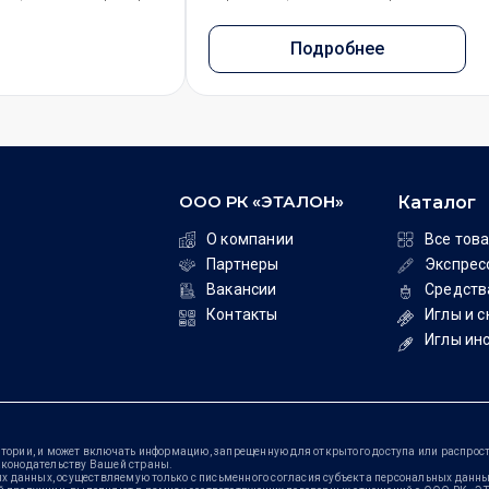
Подробнее
ООО РК «ЭТАЛОН»
Каталог
О компании
Все тов
Партнеры
Экспрес
Вакансии
Средств
Контакты
Иглы и 
Иглы ин
тории, и может включать информацию, запрещенную для открытого доступа или распрост
аконодательству Вашей страны.
данных, осуществляемую только с письменного согласия субъекта персональных данных