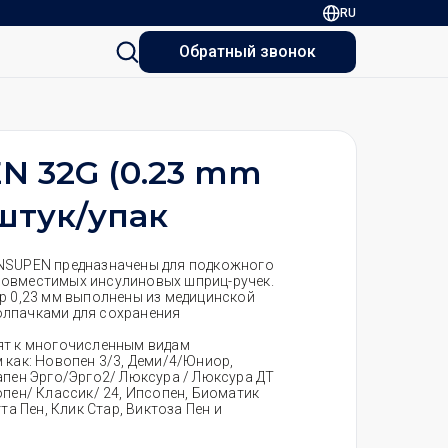
RU
Обратный звонок
N 32G (0.23 mm
штук/упак
INSUPEN предназначены для подкожного
совместимых инсулиновых шприц-ручек.
тр 0,23 мм выполнены из медицинской
олпачками для сохранения
ят к многочисленным видам
 как: Новопен 3/3, Деми/4/Юниор,
апен Эрго/Эрго2/ Люксура / Люксура ДТ
опен/ Классик/ 24, Ипсопен, Биоматик
та Пен, Клик Стар, Виктоза Пен и