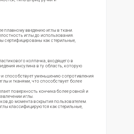
е плавному введению иглы в ткани.
елостность иглы до использования.
лы сертифицированы как стерильные,
астикового колпачка, входящего в
едения инсулина в ту область, которую
е и способствует уменьшению сопротивления
глы и тканями, что способствует более
елает поверхность кончика более ровной и
извлечении иглы.
чков до момента вскрытия пользователем.
иглы классифицируются как стерильные,