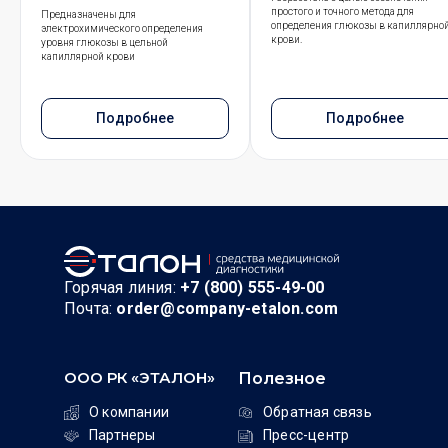
простого и точного метода для
Предназначены для
определения глюкозы в капиллярно
электрохимического определения
крови.
уровня глюкозы в цельной
капиллярной крови
Подробнее
Подробнее
Горячая линия:
+7 (800) 555-49-00
Почта:
order@company-etalon.com
ООО РК «ЭТАЛОН»
Полезное
О компании
Обратная связь
Партнеры
Пресс-центр