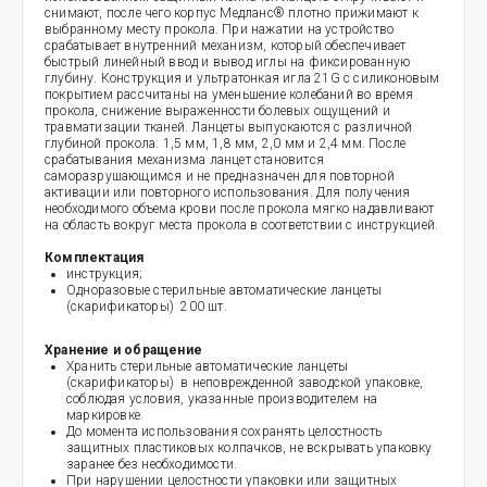
снимают, после чего корпус Медланс® плотно прижимают к
выбранному месту прокола. При нажатии на устройство
срабатывает внутренний механизм, который обеспечивает
быстрый линейный ввод и вывод иглы на фиксированную
глубину. Конструкция и ультратонкая игла 21G с силиконовым
покрытием рассчитаны на уменьшение колебаний во время
прокола, снижение выраженности болевых ощущений и
травматизации тканей. Ланцеты выпускаются с различной
глубиной прокола: 1,5 мм, 1,8 мм, 2,0 мм и 2,4 мм. После
срабатывания механизма ланцет становится
саморазрушающимся и не предназначен для повторной
активации или повторного использования. Для получения
необходимого объема крови после прокола мягко надавливают
на область вокруг места прокола в соответствии с инструкцией.
Комплектация
инструкция;
Одноразовые стерильные автоматические ланцеты
(скарификаторы) 200 шт.
Хранение и обращение
Хранить стерильные автоматические ланцеты
(скарификаторы) в неповрежденной заводской упаковке,
соблюдая условия, указанные производителем на
маркировке.
До момента использования сохранять целостность
защитных пластиковых колпачков, не вскрывать упаковку
заранее без необходимости.
При нарушении целостности упаковки или защитных