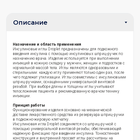
Назначение и область применения
Инсулиновые иглы Droplet предназначены для подкожного
введения инсулина с помощью инсулиновых шприц‑ручек по
назначению врача. Изделие используется при выполнении
инъекций в кожную складку у мужчин, женщин и подростков с
нормальной массой тела. Иглы являются одноразовыми и
стерильными: каждую иглу применяют только один раз, после
чего подлежат утилизации. Иглы совместимы с инсулиновыми
шприц‑ручками, оснащёнными универсальной винтовой
резьбой. При выборе длины и толщины иглы учитывают
телосложение пациента и рекомендованную врачом технику
инъекции.
Принцип работы
Функционирование изделия основано на механической
доставке лекарственного средства из резервуара шприц-ручки
в подкожно-жировую клетчатку.
Инсулиновая игла Droplet соединяется со шприц‑ручкой с
помощью универсальной винтовой резьбы, обеспечивающей
надёжную фиксацию при введении инсулина. Тонкостенная
конструкция и внутренний просвет иглы рассчитаны на