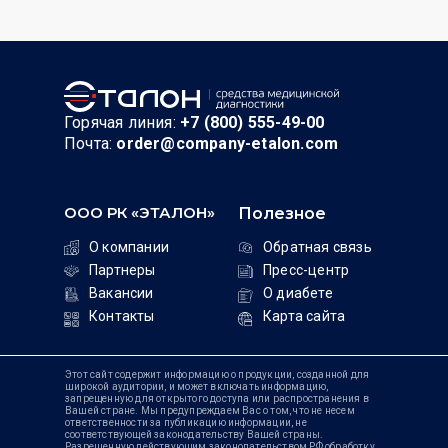
Горячая линия:
+7 (800) 555-49-00
Почта:
order@company-etalon.com
ООО РК «ЭТАЛОН»
Полезное
О компании
Обратная связь
Партнеры
Пресс-центр
Вакансии
О диабете
Контакты
Карта сайта
Этот сайт содержит информацию о продукции, созданной для
широкой аудитории, и может включать информацию,
запрещенную для открытого доступа или распространения в
Вашей стране. Мы предупреждаем Вас о том, что не несем
ответственности за публикацию информации, не
соответствующей законодательству Вашей страны.
Разрешенную действующим законодательством РФ обработку