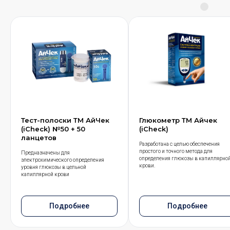
Тест-полоски ТМ АйЧек
Глюкометр ТМ Айчек
(iCheck) №50 + 50
(iCheck)
ланцетов
Разработана с целью обеспечения
простого и точного метода для
Предназначены для
определения глюкозы в капиллярно
электрохимического определения
крови.
уровня глюкозы в цельной
капиллярной крови
Подробнее
Подробнее