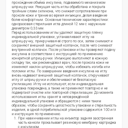
прохождение объёма инсулина, подаваемого механизмом
шприц‑ручки. Режущая часть иглы обработана и покрыта
тройным слоем силикона, что снижает сопротивление при
проколе кожи и трение во время инъекции, делая введение
более комфортным. Основные технические характеристики:
одноразовая стерильная игла длиной 12 мм с наружным
диаметром 0,33 мм.
Перед использованием иглы удаляют защитную плёнку
индивидуальной упаковки, устанавливают иглу на
шприц‑ручку, прикручивая её строго по оси, затем снимают и
сохраняют внешний защитный колпачок, после чего снимают
внутренний колпачок. После установки иглы проверяют подачу
инсулина в соответствии с инструкцией по применению
конкретной шприц‑ручки. Инъекцию выполняют в кожную
складку так, как рекомендовал врач; после прокола кожи не
изменяют наклон шприц‑ручки, чтобы избежать изгиба или
поломки иглы. По завершении введения инсулина на иглу
вновь надевают внешний защитный колпачок, откручивают
иглу от шприц‑ручки и обеспечивают её безопасную
утилизацию. Иглу не используют, если индивидуальная
упаковка повреждена, а также не применяют повторно и не
подвергают очистке или повторной стерилизации. До момента
использования иглы хранят в неповреждённой
индивидуальной упаковке и обращаются с ними таким
образом, чтобы сохранять целостность упаковки и стерильность
изделия; в одной потребительской упаковке содержится 100 игл
и инструкция по применению.
При навинчивании иглы на инъектор задняя заостренная
часть канюли прокалывает резиновую мембрану картриджа
с инсулином.