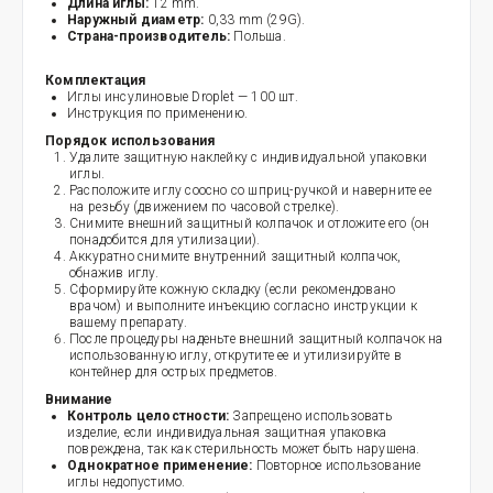
Длина иглы:
12 mm.
Наружный диаметр:
0,33 mm (29G).
Страна-производитель:
Польша.
Комплектация
Иглы инсулиновые Droplet — 100 шт.
Инструкция по применению.
Порядок использования
Удалите защитную наклейку с индивидуальной упаковки
иглы.
Расположите иглу соосно со шприц-ручкой и наверните ее
на резьбу (движением по часовой стрелке).
Снимите внешний защитный колпачок и отложите его (он
понадобится для утилизации).
Аккуратно снимите внутренний защитный колпачок,
обнажив иглу.
Сформируйте кожную складку (если рекомендовано
врачом) и выполните инъекцию согласно инструкции к
вашему препарату.
После процедуры наденьте внешний защитный колпачок на
использованную иглу, открутите ее и утилизируйте в
контейнер для острых предметов.
Внимание
Контроль целостности:
Запрещено использовать
изделие, если индивидуальная защитная упаковка
повреждена, так как стерильность может быть нарушена.
Однократное применение:
Повторное использование
иглы недопустимо.