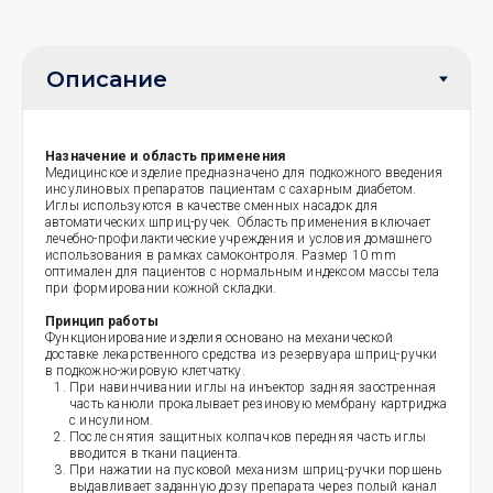
Назначение и область применения
Медицинское изделие предназначено для подкожного введения
инсулиновых препаратов пациентам с сахарным диабетом.
Иглы используются в качестве сменных насадок для
автоматических шприц-ручек. Область применения включает
лечебно-профилактические учреждения и условия домашнего
использования в рамках самоконтроля. Размер 10 mm
оптимален для пациентов с нормальным индексом массы тела
при формировании кожной складки.
Принцип работы
Функционирование изделия основано на механической
доставке лекарственного средства из резервуара шприц-ручки
в подкожно-жировую клетчатку.
При навинчивании иглы на инъектор задняя заостренная
часть канюли прокалывает резиновую мембрану картриджа
с инсулином.
После снятия защитных колпачков передняя часть иглы
вводится в ткани пациента.
При нажатии на пусковой механизм шприц-ручки поршень
выдавливает заданную дозу препарата через полый канал