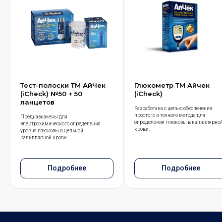
Тест-полоски ТМ АйЧек
Глюкометр ТМ Айчек
(iCheck) №50 + 50
(iCheck)
ланцетов
Разработана с целью обеспечения
простого и точного метода для
Предназначены для
определения глюкозы в капиллярно
электрохимического определения
крови.
уровня глюкозы в цельной
капиллярной крови
Подробнее
Подробнее