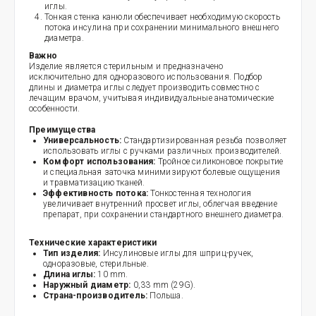
иглы.
Тонкая стенка канюли обеспечивает необходимую скорость
потока инсулина при сохранении минимального внешнего
диаметра.
Важно
Изделие является стерильным и предназначено
исключительно для одноразового использования. Подбор
длины и диаметра иглы следует производить совместно с
лечащим врачом, учитывая индивидуальные анатомические
особенности.
Преимущества
Универсальность:
Стандартизированная резьба позволяет
использовать иглы с ручками различных производителей.
Комфорт использования:
Тройное силиконовое покрытие
и специальная заточка минимизируют болевые ощущения
и травматизацию тканей.
Эффективность потока:
Тонкостенная технология
увеличивает внутренний просвет иглы, облегчая введение
препарат, при сохранении стандартного внешнего диаметра.
Технические характеристики
Тип изделия:
Инсулиновые иглы для шприц-ручек,
одноразовые, стерильные.
Длина иглы:
10 mm.
Наружный диаметр:
0,33 mm (29G).
Страна-производитель:
Польша.