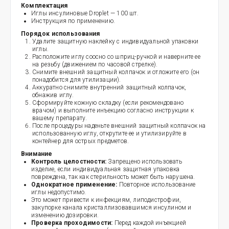
Комплектация
Иглы инсулиновые Droplet — 100 шт.
Инструкция по применению.
Порядок использования
Удалите защитную наклейку с индивидуальной упаковки
иглы.
Расположите иглу соосно со шприц-ручкой и наверните ее
на резьбу (движением по часовой стрелке).
Снимите внешний защитный колпачок и отложите его (он
понадобится для утилизации).
Аккуратно снимите внутренний защитный колпачок,
обнажив иглу.
Сформируйте кожную складку (если рекомендовано
врачом) и выполните инъекцию согласно инструкции к
вашему препарату.
После процедуры наденьте внешний защитный колпачок на
использованную иглу, открутите ее и утилизируйте в
контейнер для острых предметов.
Внимание
Контроль целостности:
Запрещено использовать
изделие, если индивидуальная защитная упаковка
повреждена, так как стерильность может быть нарушена.
Однократное применение:
Повторное использование
иглы недопустимо.
Это может привести к инфекциям, липодистрофии,
закупорке канала кристаллизовавшимся инсулином и
изменению дозировки.
Проверка проходимости:
Перед каждой инъекцией