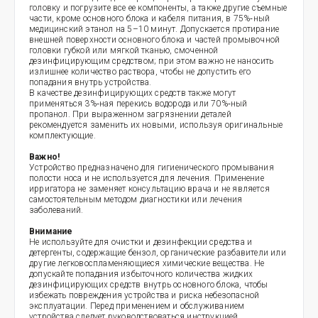
головку и погрузите все ее компоненты, а также другие съемные
части, кроме основного блока и кабеля питания, в 75%‑ный
медицинский этанол на 5–10 минут. Допускается протирание
внешней поверхности основного блока и частей промывочной
головки губкой или мягкой тканью, смоченной
дезинфицирующим средством; при этом важно не наносить
излишнее количество раствора, чтобы не допустить его
попадания внутрь устройства.
В качестве дезинфицирующих средств также могут
применяться 3%‑ная перекись водорода или 70%‑ный
пропанол. При выраженном загрязнении деталей
рекомендуется заменить их новыми, используя оригинальные
комплектующие.
Важно!
Устройство предназначено для гигиенического промывания
полости носа и не используется для лечения. Применение
ирригатора не заменяет консультацию врача и не является
самостоятельным методом диагностики или лечения
заболеваний.
Внимание
Не используйте для очистки и дезинфекции средства и
детергенты, содержащие бензол, органические разбавители или
другие легковоспламеняющиеся химические вещества. Не
допускайте попадания избыточного количества жидких
дезинфицирующих средств внутрь основного блока, чтобы
избежать повреждения устройства и риска небезопасной
эксплуатации. Перед применением и обслуживанием
устройства следует руководствоваться инструкцией