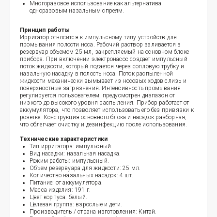
Многоразовое использование как альтернатива
одноразовым назальным спреям.
Принцип работы
Ирригатор относится к импульсному типу устройств для
промывания полости носа. Рабочий раствор заливается в
резервуар объемом 25 мл, закрепляемый на основном блоке
прибора. При включении электронасос создает импульсный
поток жидкости, который подается через сопловую трубку и
назальную насадку в полость носа. Поток распыленной
жидкости механически вымывает из носовых ходов слизь и
поверхностные загрязнения. Интенсивность промывания
регулируется пользователем, предусмотрен диапазон от
низкого до высокого уровня распыления. Прибор работает от
аккумулятора, что позволяет использовать его без привязки к
розетке. Конструкция основного блока и насадок разборная,
что облегчает очистку и дезинфекцию после использования.
Технические характеристики
Тип ирригатора: импульсный.
Вид насадки: назальная насадка.
Режим работы: импульсный.
Объем резервуара для жидкости: 25 мл.
Количество назальных насадок: 4 шт.
Питание: от аккумулятора.
Масса изделия: 191 г.
Цвет корпуса: белый.
Целевая группа: взрослые и дети.
Производитель / страна изготовления: Китай.