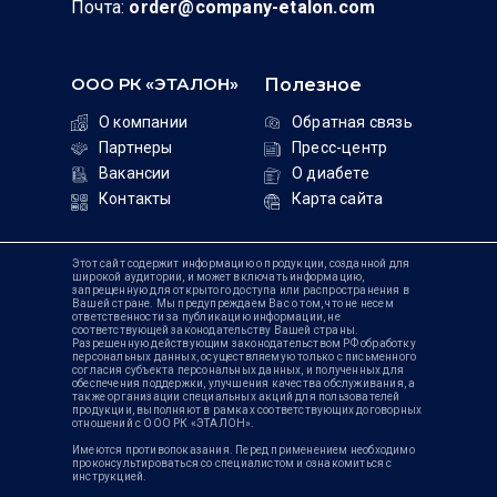
Почта:
order@company-etalon.com
ООО РК «ЭТАЛОН»
Полезное
О компании
Обратная связь
Партнеры
Пресс-центр
Вакансии
О диабете
Контакты
Карта сайта
Этот сайт содержит информацию о продукции, созданной для
широкой аудитории, и может включать информацию,
запрещенную для открытого доступа или распространения в
Вашей стране. Мы предупреждаем Вас о том, что не несем
ответственности за публикацию информации, не
соответствующей законодательству Вашей страны.
Разрешенную действующим законодательством РФ обработку
персональных данных, осуществляемую только с письменного
согласия субъекта персональных данных, и полученных для
обеспечения поддержки, улучшения качества обслуживания, а
также организации специальных акций для пользователей
продукции, выполняют в рамках соответствующих договорных
отношений с ООО РК «ЭТАЛОН».
Имеются противопоказания. Перед применением необходимо
проконсультироваться со специалистом и ознакомиться с
инструкцией.