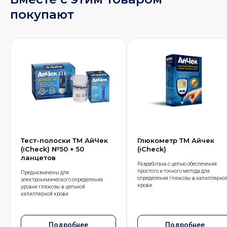
покупают
Тест-полоски ТМ АйЧек
Глюкометр ТМ Айчек
(iCheck) №50 + 50
(iCheck)
ланцетов
Разработана с целью обеспечения
простого и точного метода для
Предназначены для
определения глюкозы в капиллярно
электрохимического определения
крови.
уровня глюкозы в цельной
капиллярной крови
Подробнее
Подробнее