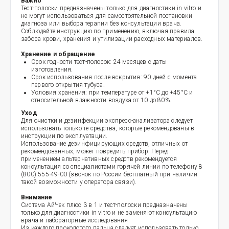
Важно
Тест-полоски предназначены только для диагностики in vitro и
не могут использоваться для самостоятельной постановки
диагноза или выбора терапии без консультации врача.
Соблюдайте инструкцию по применению, включая правила
забора крови, хранения и утилизации расходных материалов.
Хранение и обращение
Срок годности тест-полосок: 24 месяцев с даты
изготовления.
Срок использования после вскрытия: 90 дней с момента
первого открытия тубуса.
Условия хранения: при температуре от +1°C до +45°C и
относительной влажности воздуха от 10 до 80%.
Уход
Для очистки и дезинфекции экспресс-анализатора следует
использовать только те средства, которые рекомендованы в
инструкции по эксплуатации.
Использование дезинфицирующих средств, отличных от
рекомендованных, может повредить прибор. Перед
применением альтернативных средств рекомендуется
консультация со специалистами горячей линии по телефону 8
(800) 555-49-00 (звонок по России бесплатный при наличии
такой возможности у оператора связи).
Внимание
Система АйЧек плюс 3 в 1 и тест-полоски предназначены
только для диагностики in vitro и не заменяют консультацию
врача и лабораторные исследования.
Из каждого проколотого пальца следует использовать только