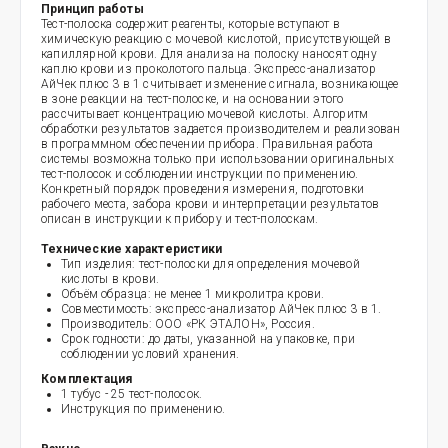
Принцип работы
Тест-полоска содержит реагенты, которые вступают в
химическую реакцию с мочевой кислотой, присутствующей в
капиллярной крови. Для анализа на полоску наносят одну
каплю крови из проколотого пальца. Экспресс-анализатор
АйЧек плюс 3 в 1 считывает изменение сигнала, возникающее
в зоне реакции на тест-полоске, и на основании этого
рассчитывает концентрацию мочевой кислоты. Алгоритм
обработки результатов задается производителем и реализован
в программном обеспечении прибора. Правильная работа
системы возможна только при использовании оригинальных
тест-полосок и соблюдении инструкции по применению.
Конкретный порядок проведения измерения, подготовки
рабочего места, забора крови и интерпретации результатов
описан в инструкции к прибору и тест-полоскам.
Технические характеристики
Тип изделия: тест-полоски для определения мочевой
кислоты в крови.
Объём образца: не менее 1 микролитра крови.
Совместимость: экспресс-анализатор АйЧек плюс 3 в 1.
Производитель: ООО «РК ЭТАЛОН», Россия.
Срок годности: до даты, указанной на упаковке, при
соблюдении условий хранения.
Комплектация
1 тубус - 25 тест-полосок.
Инструкция по применению.