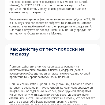
глюкозы в крови для глюкометров таких марок как iCheck
(Айчек), MULTICARE-IN, которые отличаются простотой в
применении, быстрым получением результата и высокой
степенью их достоверности.
Расходные материалы фасованы в стерильные тубусы по 25, 50
и 100 штук, что позволяет приобрести то количество, которое
соответствует необходимой частоте проведения исследований.
Благодаря отсутствию посредников цены на нашу продукцию
являются наиболее низкими в Москве.
Как действуют тест-полоски на
глюкозу
Принцип действия анализаторов сахара основан на
электрохимической реакции глюкозы, содержащейся в
исследуемом образце крови, а также глюкоксидазы, которой
пропитана мембрана тестовой зоны полоски.
При нанесении капли крови на зону реакции, глюкоза в крови
вступает в реакцию в глюкоксидазой, которая сопровождается
выделением определенной энергии, фиксируемой аппаратом.
На основе полученных данных о силе разряда определяется
степень концентрации молекул глюкозы в крови, что позволяет
делать выводы об эффективности терапии, а также