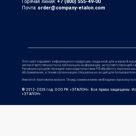
Горячая линия:
+7 (800) 555-49-00
Почта:
order@company-etalon.com
Этот сайт содержит информацию о продукции, созданной для широкой ауди
несем ответственности за публикацию информации, не соответствующей з
Разрешенную действующим законодательством РФ обработку персональных 
обслуживания, а также организации специальных акций для пользовател
Имеются противопоказания. Перед применением необходимо проконсульти
® 2012−2026 год. ООО РК «ЭТАЛОН». Все права защищены. Ис
«ЭТАЛОН»