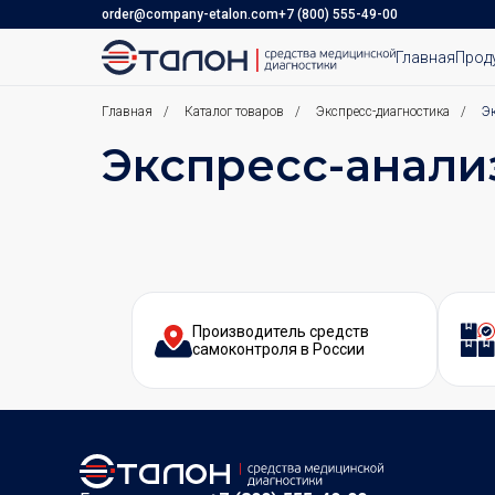
order@company-etalon.com
+7 (800) 555-49-00
Главная
Прод
Главная
/
Каталог товаров
/
Экспресс-диагностика
/
Э
Экспресс-анали
Производитель средств
самоконтроля в России