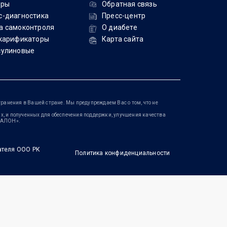
ары
Обратная связь
с-диагностика
Пресс-центр
а самоконтроля
О диабете
скарификаторы
Карта сайта
сулиновые
ранения в Вашей стране. Мы предупреждаем Вас о том, что не
, и полученных для обеспечения поддержки, улучшения качества
ЭТАЛОН».
ателя ООО РК
Политика конфиденциальности