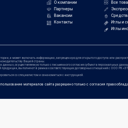
О компании
Все тов
Партнеры
Экспрес
Вакансии
Средств
Контакты
Иглы и 
Иглы ин
тории, и может включать информацию, запрещенную для открытого доступа или распрост
аконодательству Вашей страны.
данных, осуществляемую только с письменного согласия субъекта персональных данных
ей продукции, выполняют в рамках соответствующих договорных отношений с ООО РК «
роваться со специалистом и ознакомиться с инструкцией.
пользование материалов сайта разрешено только с согласия правооблад