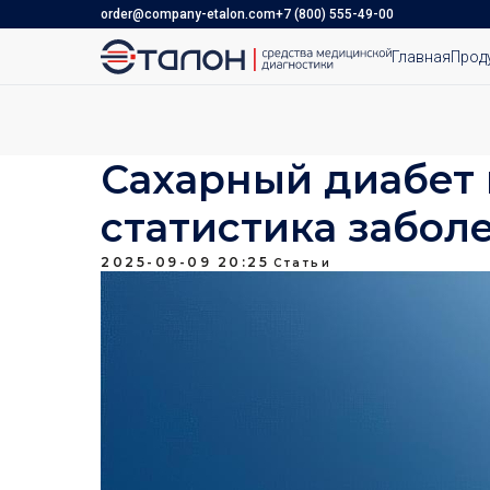
order@company-etalon.com
+7 (800) 555-49-00
Главная
Прод
Сахарный диабет 
статистика забол
2025-09-09 20:25
Статьи