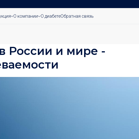
укция
О компании
О диабете
Обратная связь
в России и мире -
еваемости